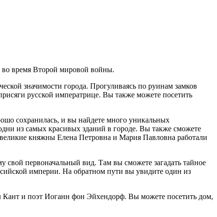
и во время Второй мировой войны.
ической значимости города. Прогуливаясь по руинам замков
е присяги русской императрице. Вы также можете посетить
орошо сохранилась, и вы найдете много уникальных
одни из самых красивых зданий в городе. Вы также сможете
е великие княжны Елена Петровна и Мария Павловна работали
у свой первоначальный вид. Там вы сможете загадать тайное
оссийской империи. На обратном пути вы увидите один из
л Кант и поэт Иоганн фон Эйхендорф. Вы можете посетить дом,