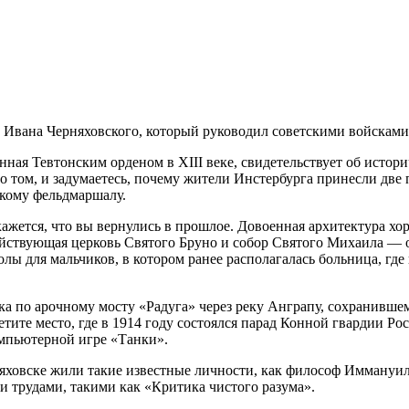
а Ивана Черняховского, который руководил советскими войскам
нная Тевтонским орденом в XIII веке, свидетельствует об истор
и о том, и задумаетесь, почему жители Инстербурга принесли дв
икому фельдмаршалу.
кажется, что вы вернулись в прошлое. Довоенная архитектура х
действующая церковь Святого Бруно и собор Святого Михаила — 
ы для мальчиков, в котором ранее располагалась больница, гд
ка по арочному мосту «Радуга» через реку Анграпу, сохранившем
етите место, где в 1914 году состоялся парад Конной гвардии Р
омпьютерной игре «Танки».
рняховске жили такие известные личности, как философ Иммануи
 трудами, такими как «Критика чистого разума».