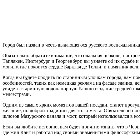
Город был назван в честь выдающегося русского военачальник
Обязательно обратите внимание, что овальная церковь, построе
Таплакен, Инстербург и Георгенбург, вы узнаете об их судьбе 
могилу, где покоится сердце Барклая де Толли, и памятник вел
Когда вы будете бродить по старинным улочкам города, вам по
особенностей, таких как немецкая реклама на фасаде здания, 
увидеть старинную водонапорную башню и здание средней школ
медсестрами.
Одним из самых ярких моментов вашей поездки, станет прогул
желание, по доброй традиции для этого места. Обязательно пос
шлюзов Мазурского канала и мост, который использовался в к
Если вы любите историю, вам будет приятно узнать, что в Че
где жил Кант и работал над своими знаменитыми философскими