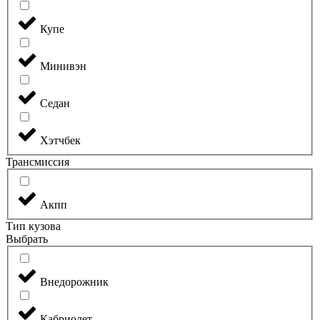
Купе
Минивэн
Седан
Хэтчбек
Трансмиссия
Акпп
Тип кузова
Выбрать
Внедорожник
Кабриолет