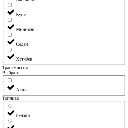
Купе
Минивэн
Седан
Хэтчбек
Трансмиссия
Выбрать
Акпп
Топливо
Бензин