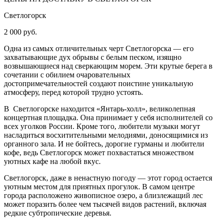
Светлогорск
2 000 руб.
Одна из самых отличительных черт Светлогорска — его
захватывающие дух обрывы с белым песком, изящно
возвышающиеся над сверкающим морем. Эти крутые берега в
сочетании с обилием очаровательных
достопримечательностей создают поистине уникальную
атмосферу, перед которой трудно устоять.
В Светлогорске находится «Янтарь-холл», великолепная
концертная площадка. Она принимает у себя исполнителей со
всех уголков России. Кроме того, любители музыки могут
насладиться восхитительными мелодиями, доносящимися из
органного зала. И не бойтесь, дорогие гурманы и любители
кофе, ведь Светлогорск может похвастаться множеством
уютных кафе на любой вкус.
Светлогорск, даже в ненастную погоду — этот город остается
уютным местом для приятных прогулок. В самом центре
города расположено живописное озеро, а близлежащий лес
может поразить более чем тысячей видов растений, включая
редкие субтропические деревья.