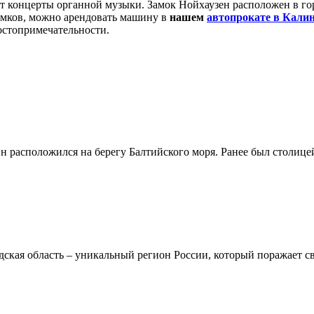
ят концерты органной музыки.
Замок Нойхаузен расположен в гор
имков, можно арендовать машину в
нашем
автопрокате в Кали
остопримечательности.
н расположился на берегу Балтийского моря. Ранее был столице
кая область – уникальный регион России, который поражает св