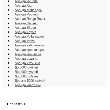
Аренда Hyundai
Аренда Kia
Аренда Мерседес
Аренда Peugeot
Аренда Range Rover
Аренда Renault
Аренда Skoda
Аренда Toyota
Аренда Volkswagen
Аренда Volvo
Аренда кабриолета
Аренда кроссовера
Аренда минивэна
Аренда седана
Аренда хэтчбека
До 3000 рублей
До 4000 рублей
До 5000 рублей
Дороже 5000 рублей
Аренда квартиры
Навигация